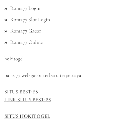
Roma77 Login
Roma77 Slot Login
Roma77 Gacor
Roma77 Online
hokitogel
paris 77 web gacor terbaru terpercaya
SITUS BEST188
LINK SITUS BEST188
SITUS HOKITOGEL