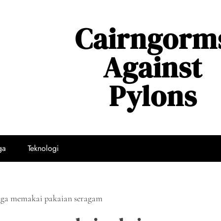
Cairngorm
Against
Pylons
ga
Teknologi
aga memakai pakaian seragam