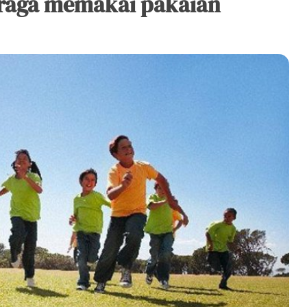
raga memakai pakaian