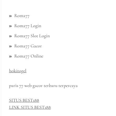
Roma77
Roma77 Login
Roma77 Slot Login
Roma77 Gacor
Roma77 Online
hokitogel
paris 77 web gacor terbaru terpercaya
SITUS BEST188
LINK SITUS BEST188