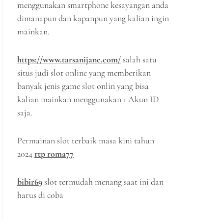
menggunakan smartphone kesayangan anda
dimanapun dan kapanpun yang kalian ingin
mainkan.
https://www.tarsanijane.com/
salah satu
situs judi slot online yang memberikan
banyak jenis game slot onlin yang bisa
kalian mainkan menggunakan 1 Akun ID
saja.
Permainan slot terbaik masa kini tahun
2024
rtp roma77
bibir69
slot termudah menang saat ini dan
harus di coba