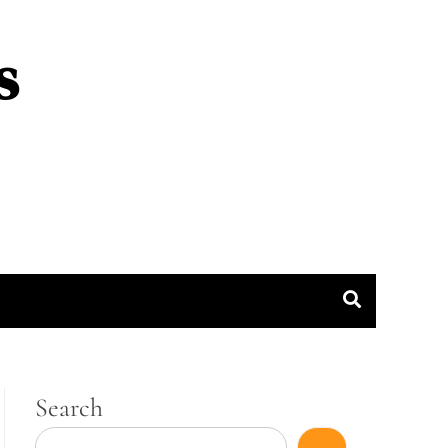
s
Search