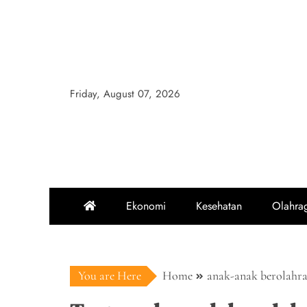
Skip
to
content
Friday, August 07, 2026
Ekonomi
Kesehatan
Olahra
You are Here
Home
anak-anak berolahr