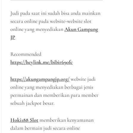
Judi pada saat ini sudah bisa anda mainkan
secara online pada website-website slot
online yang menyediakan
Akun Gampang
JP
Recommended
https://heylink.me/bibir69ofc
https://akungampangjp.org/
website judi
online yang menyediakan berbagai jenis
permainan dan memberikan para member
sebuah jackpot besar.
Hoki188 Slot
memberikan kenyamanan
dalam bermain judi secara online