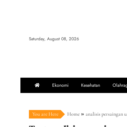
Skip
to
content
Saturday, August 08, 2026
Ekonomi
Kesehatan
Olahra
You are Here
Home
analisis persaingan 