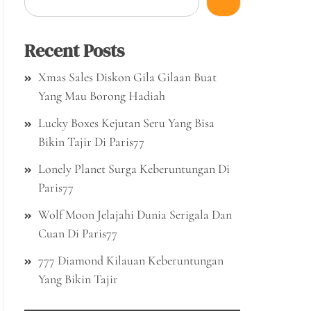
Recent Posts
Xmas Sales Diskon Gila Gilaan Buat
Yang Mau Borong Hadiah
Lucky Boxes Kejutan Seru Yang Bisa
Bikin Tajir Di Paris77
Lonely Planet Surga Keberuntungan Di
Paris77
Wolf Moon Jelajahi Dunia Serigala Dan
Cuan Di Paris77
777 Diamond Kilauan Keberuntungan
Yang Bikin Tajir