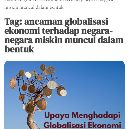
miskin muncul dalam bentuk
Tag:
ancaman globalisasi
ekonomi terhadap negara-
negara miskin muncul dalam
bentuk