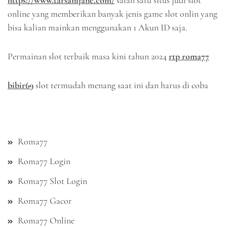
https://www.tarsanijane.com/
salah satu situs judi slot
online yang memberikan banyak jenis game slot onlin yang
bisa kalian mainkan menggunakan 1 Akun ID saja.
Permainan slot terbaik masa kini tahun 2024
rtp roma77
bibir69
slot termudah menang saat ini dan harus di coba
Roma77
Roma77 Login
Roma77 Slot Login
Roma77 Gacor
Roma77 Online