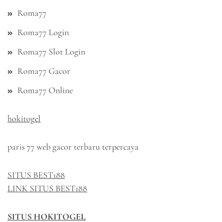
Roma77
Roma77 Login
Roma77 Slot Login
Roma77 Gacor
Roma77 Online
hokitogel
paris 77 web gacor terbaru terpercaya
SITUS BEST188
LINK SITUS BEST188
SITUS HOKITOGEL