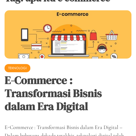
TEKNOLOGI
E-Commerce :
Transformasi Bisnis
dalam Era Digital
E-Commerce : Transformasi Bisnis dalam Era Digital –
Dalam beberapa dekade terakhir, teknologi digital telah