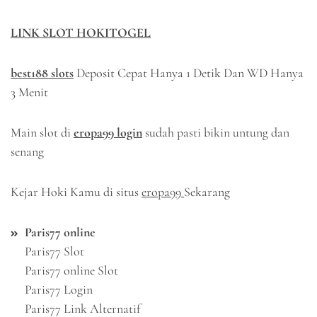
LINK SLOT HOKITOGEL
best188 slots
Deposit Cepat Hanya 1 Detik Dan WD Hanya
3 Menit
Main slot di
eropa99 login
sudah pasti bikin untung dan
senang
Kejar Hoki Kamu di situs
eropa99
Sekarang
Paris77 online
Paris77 Slot
Paris77 online Slot
Paris77 Login
Paris77 Link Alternatif