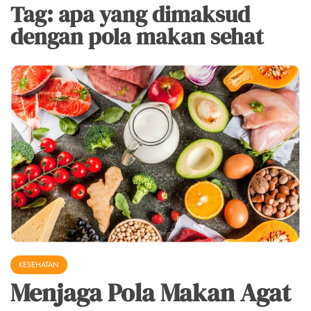
Tag:
apa yang dimaksud
dengan pola makan sehat
KESEHATAN
Menjaga Pola Makan Agat