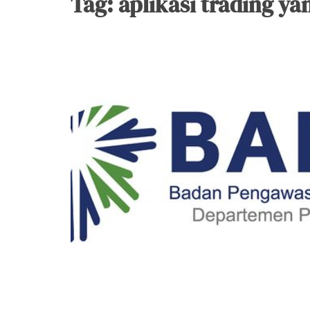
Tag:
aplikasi trading ya