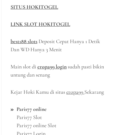
SITUS HOKITOGEL
LINK SLOT HOKITOGEL
best188 slots
Deposit Cepat Hanya 1 Detik
Dan WD Hanya 3 Menit
Main slot di
eropa99 login
sudah pasti bikin
untung dan senang
Kejar Hoki Kamu di situs
eropa99
Sekarang
Paris77 online
Paris77 Slot
Paris77 online Slot
Paris77 Login