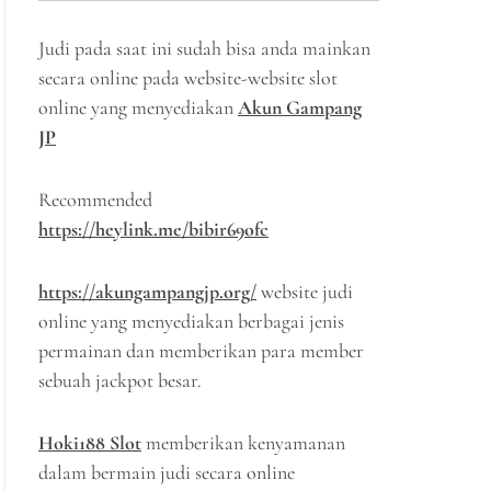
Judi pada saat ini sudah bisa anda mainkan
secara online pada website-website slot
online yang menyediakan
Akun Gampang
JP
Recommended
https://heylink.me/bibir69ofc
https://akungampangjp.org/
website judi
online yang menyediakan berbagai jenis
permainan dan memberikan para member
sebuah jackpot besar.
Hoki188 Slot
memberikan kenyamanan
dalam bermain judi secara online