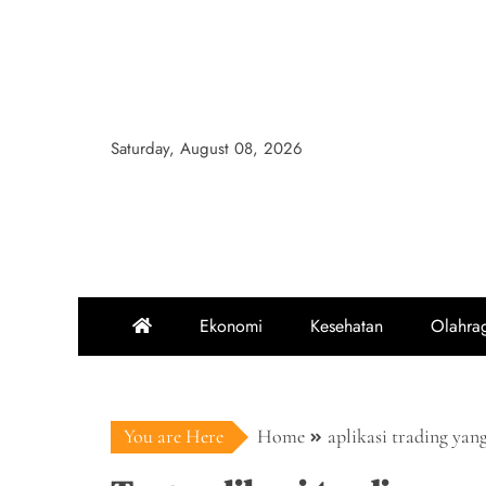
Skip
to
content
Saturday, August 08, 2026
Ekonomi
Kesehatan
Olahra
You are Here
Home
aplikasi trading yan