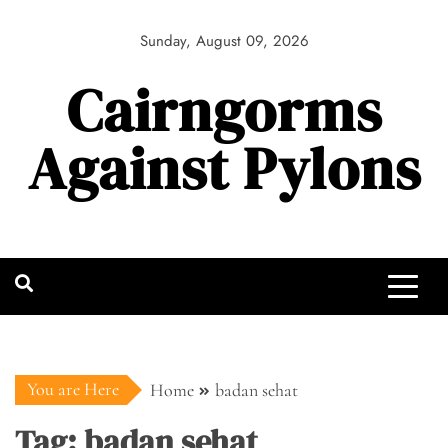
Skip
to
Sunday, August 09, 2026
content
Cairngorms
Against Pylons
You are Here
Home
badan sehat
Tag:
badan sehat