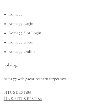
Roma77
Roma77 Login
Roma77 Slot Login
Roma77 Gacor
Roma77 Online
hokitogel
paris 77 web gacor terbaru terpercaya
SITUS BEST188
LINK SITUS BEST188