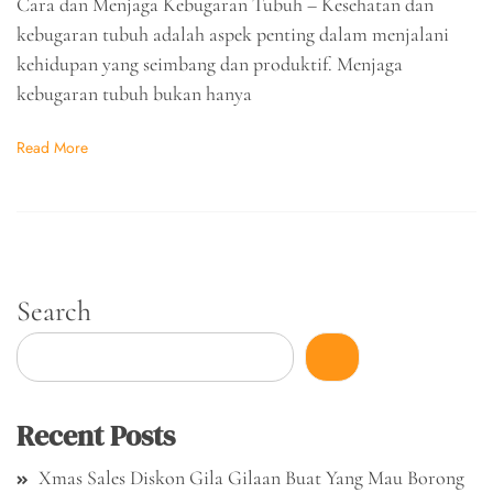
Cara dan Menjaga Kebugaran Tubuh – Kesehatan dan
kebugaran tubuh adalah aspek penting dalam menjalani
kehidupan yang seimbang dan produktif. Menjaga
kebugaran tubuh bukan hanya
Read More
Search
Recent Posts
Xmas Sales Diskon Gila Gilaan Buat Yang Mau Borong