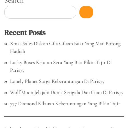
Search
Recent Posts
Xmas Sales Diskon Gila Gilaan Buat Yang Mau Borong
Hadiah
Lucky Boxes Kejutan Seru Yang Bisa Bikin Tajir Di
Paris77
Lonely Planet Surga Keberuntungan Di Paris77
Wolf Moon Jelajahi Dunia Serigala Dan Cuan Di Paris77
777 Diamond Kilauan Keberuntungan Yang Bikin Tajir