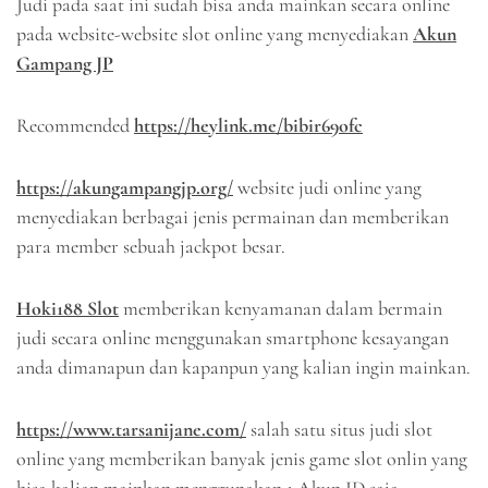
Judi pada saat ini sudah bisa anda mainkan secara online
pada website-website slot online yang menyediakan
Akun
Gampang JP
Recommended
https://heylink.me/bibir69ofc
https://akungampangjp.org/
website judi online yang
menyediakan berbagai jenis permainan dan memberikan
para member sebuah jackpot besar.
Hoki188 Slot
memberikan kenyamanan dalam bermain
judi secara online menggunakan smartphone kesayangan
anda dimanapun dan kapanpun yang kalian ingin mainkan.
https://www.tarsanijane.com/
salah satu situs judi slot
online yang memberikan banyak jenis game slot onlin yang
bisa kalian mainkan menggunakan 1 Akun ID saja.