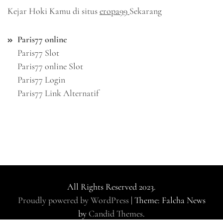
Kejar Hoki Kamu di situs
eropa99
Sekarang
Paris77 online
Paris77 Slot
Paris77 online Slot
Paris77 Login
Paris77 Link Alternatif
All Rights Reserved 2023.
Proudly powered by WordPress
|
Theme: Falcha News
by
Candid Themes
.