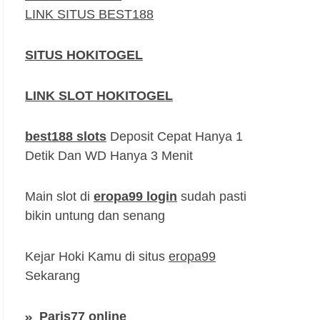
LINK SITUS BEST188
SITUS HOKITOGEL
LINK SLOT HOKITOGEL
best188 slots
Deposit Cepat Hanya 1
Detik Dan WD Hanya 3 Menit
Main slot di
eropa99 login
sudah pasti
bikin untung dan senang
Kejar Hoki Kamu di situs
eropa99
Sekarang
Paris77 online