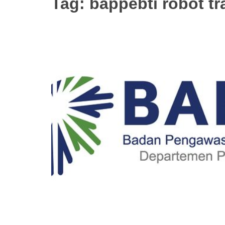
Tag:
bappebti robot tr