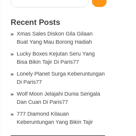
Recent Posts
Xmas Sales Diskon Gila Gilaan
Buat Yang Mau Borong Hadiah
Lucky Boxes Kejutan Seru Yang
Bisa Bikin Tajir Di Paris77
Lonely Planet Surga Keberuntungan
Di Paris77
Wolf Moon Jelajahi Dunia Serigala
Dan Cuan Di Paris77
777 Diamond Kilauan
Keberuntungan Yang Bikin Tajir