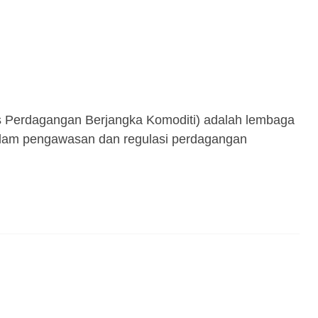
erdagangan Berjangka Komoditi) adalah lembaga
dalam pengawasan dan regulasi perdagangan