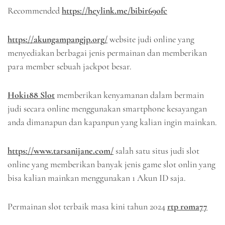
Recommended
https://heylink.me/bibir69ofc
https://akungampangjp.org/
website judi online yang
menyediakan berbagai jenis permainan dan memberikan
para member sebuah jackpot besar.
Hoki188 Slot
memberikan kenyamanan dalam bermain
judi secara online menggunakan smartphone kesayangan
anda dimanapun dan kapanpun yang kalian ingin mainkan.
https://www.tarsanijane.com/
salah satu situs judi slot
online yang memberikan banyak jenis game slot onlin yang
bisa kalian mainkan menggunakan 1 Akun ID saja.
Permainan slot terbaik masa kini tahun 2024
rtp roma77