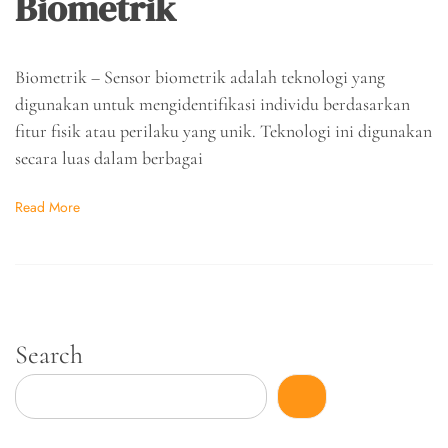
Biometrik
Biometrik – Sensor biometrik adalah teknologi yang
digunakan untuk mengidentifikasi individu berdasarkan
fitur fisik atau perilaku yang unik. Teknologi ini digunakan
secara luas dalam berbagai
Read More
Search