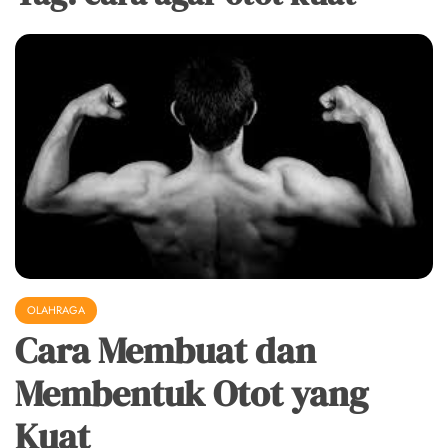
OLAHRAGA
Cara Membuat dan
Membentuk Otot yang
Kuat