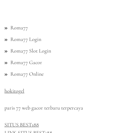
Roma77
Roma77 Login
Roma77 Slot Login
Roma77 Gacor
Roma77 Online
hokitogel
paris 77 web gacor terbaru terpercaya
SITUS BEST188
LINK SITUS BEST188