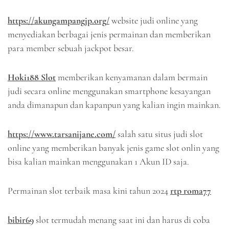
https://akungampangjp.org/
website judi online yang
menyediakan berbagai jenis permainan dan memberikan
para member sebuah jackpot besar.
Hoki188 Slot
memberikan kenyamanan dalam bermain
judi secara online menggunakan smartphone kesayangan
anda dimanapun dan kapanpun yang kalian ingin mainkan.
https://www.tarsanijane.com/
salah satu situs judi slot
online yang memberikan banyak jenis game slot onlin yang
bisa kalian mainkan menggunakan 1 Akun ID saja.
Permainan slot terbaik masa kini tahun 2024
rtp roma77
bibir69
slot termudah menang saat ini dan harus di coba