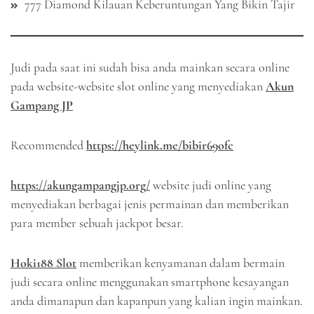
777 Diamond Kilauan Keberuntungan Yang Bikin Tajir
Judi pada saat ini sudah bisa anda mainkan secara online
pada website-website slot online yang menyediakan
Akun
Gampang JP
Recommended
https://heylink.me/bibir69ofc
https://akungampangjp.org/
website judi online yang
menyediakan berbagai jenis permainan dan memberikan
para member sebuah jackpot besar.
Hoki188 Slot
memberikan kenyamanan dalam bermain
judi secara online menggunakan smartphone kesayangan
anda dimanapun dan kapanpun yang kalian ingin mainkan.