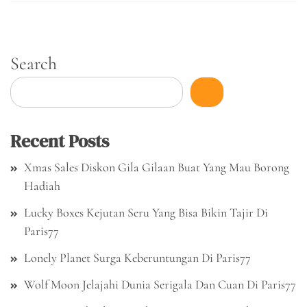
Search
Recent Posts
Xmas Sales Diskon Gila Gilaan Buat Yang Mau Borong
Hadiah
Lucky Boxes Kejutan Seru Yang Bisa Bikin Tajir Di
Paris77
Lonely Planet Surga Keberuntungan Di Paris77
Wolf Moon Jelajahi Dunia Serigala Dan Cuan Di Paris77