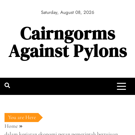
Skip
to
Saturday, August 08, 2026
content
Cairngorms
Against Pylons
You are Here
Home
dalam kegiatan ekonomi peran pemerintah bertujuan