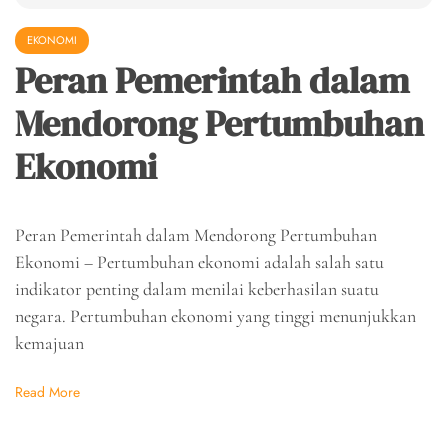
EKONOMI
Peran Pemerintah dalam
Mendorong Pertumbuhan
Ekonomi
Peran Pemerintah dalam Mendorong Pertumbuhan
Ekonomi – Pertumbuhan ekonomi adalah salah satu
indikator penting dalam menilai keberhasilan suatu
negara. Pertumbuhan ekonomi yang tinggi menunjukkan
kemajuan
Read More