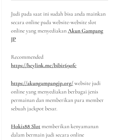
Judi pada saat ini sudah bisa anda mainkan
secara online pada website-website slot
online yang menyediakan
Akun Gampang
JP
Recommended
https://heylink.me/bibir69ofc
https://akungampangjp.org/
website judi
online yang menyediakan berbagai jenis
permainan dan memberikan para member
sebuah jackpot besar.
Hoki188 Slot
memberikan kenyamanan
dalam bermain judi secara online