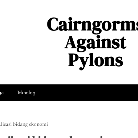
Cairngorm
Against
Pylons
ga
Teknologi
alisasi bidang ekonomi