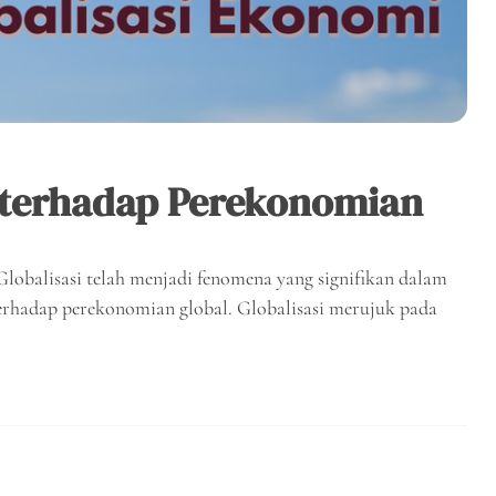
i terhadap Perekonomian
lobalisasi telah menjadi fenomena yang signifikan dalam
erhadap perekonomian global. Globalisasi merujuk pada