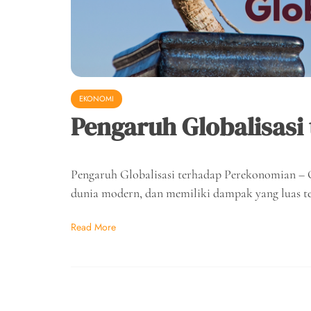
EKONOMI
Pengaruh Globalisas
Pengaruh Globalisasi terhadap Perekonomian – G
dunia modern, dan memiliki dampak yang luas t
Read More