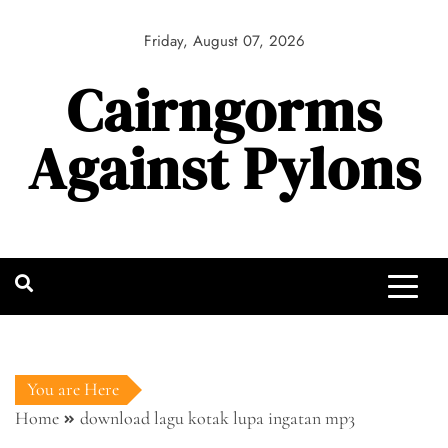
Skip
to
Friday, August 07, 2026
content
Cairngorms
Against Pylons
You are Here
Home
download lagu kotak lupa ingatan mp3