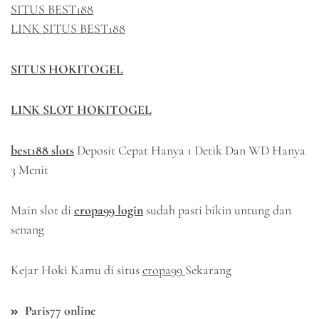
SITUS BEST188
LINK SITUS BEST188
SITUS HOKITOGEL
LINK SLOT HOKITOGEL
best188 slots
Deposit Cepat Hanya 1 Detik Dan WD Hanya
3 Menit
Main slot di
eropa99 login
sudah pasti bikin untung dan
senang
Kejar Hoki Kamu di situs
eropa99
Sekarang
Paris77 online