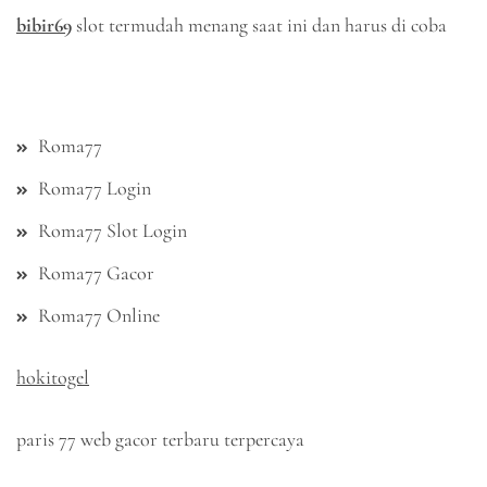
bibir69
slot termudah menang saat ini dan harus di coba
Roma77
Roma77 Login
Roma77 Slot Login
Roma77 Gacor
Roma77 Online
hokitogel
paris 77 web gacor terbaru terpercaya