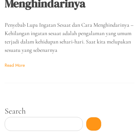
Menghindarinya
Penyebab Lupa Ingatan Sesaat dan Cara Menghindarinya –
Kehilangan ingatan sesaat adalah pengalaman yang umum
terjadi dalam kehidupan sehari-hari. Saat kita melupakan
sesuatu yang sebenarnya
Read More
Search