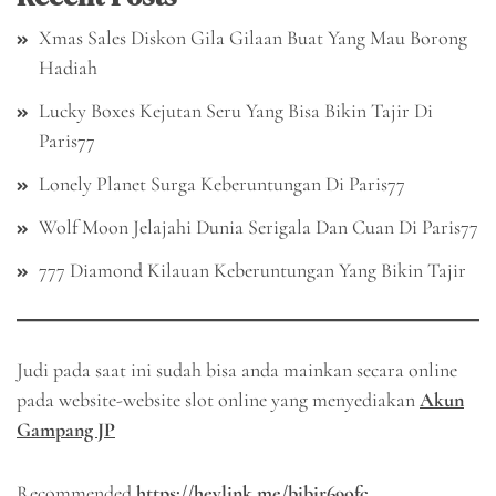
Xmas Sales Diskon Gila Gilaan Buat Yang Mau Borong
Hadiah
Lucky Boxes Kejutan Seru Yang Bisa Bikin Tajir Di
Paris77
Lonely Planet Surga Keberuntungan Di Paris77
Wolf Moon Jelajahi Dunia Serigala Dan Cuan Di Paris77
777 Diamond Kilauan Keberuntungan Yang Bikin Tajir
Judi pada saat ini sudah bisa anda mainkan secara online
pada website-website slot online yang menyediakan
Akun
Gampang JP
Recommended
https://heylink.me/bibir69ofc