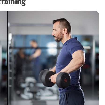
training