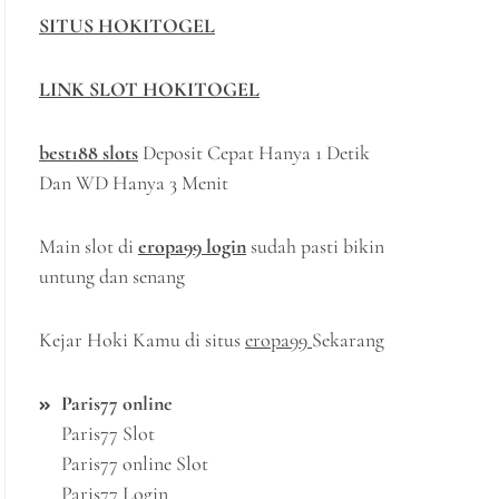
SITUS HOKITOGEL
LINK SLOT HOKITOGEL
best188 slots
Deposit Cepat Hanya 1 Detik
Dan WD Hanya 3 Menit
Main slot di
eropa99 login
sudah pasti bikin
untung dan senang
Kejar Hoki Kamu di situs
eropa99
Sekarang
Paris77 online
Paris77 Slot
Paris77 online Slot
Paris77 Login