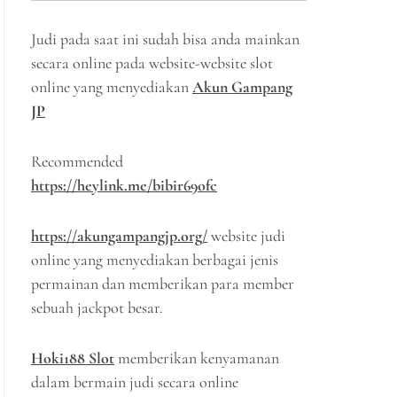
Judi pada saat ini sudah bisa anda mainkan
secara online pada website-website slot
online yang menyediakan
Akun Gampang
JP
Recommended
https://heylink.me/bibir69ofc
https://akungampangjp.org/
website judi
online yang menyediakan berbagai jenis
permainan dan memberikan para member
sebuah jackpot besar.
Hoki188 Slot
memberikan kenyamanan
dalam bermain judi secara online