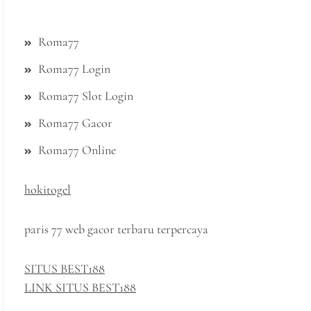
Roma77
Roma77 Login
Roma77 Slot Login
Roma77 Gacor
Roma77 Online
hokitogel
paris 77 web gacor terbaru terpercaya
SITUS BEST188
LINK SITUS BEST188