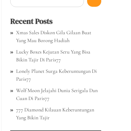
Recent Posts
Xmas Sales Diskon Gila Gilaan Buat
Yang Mau Borong Hadiah
Lucky Boxes Kejutan Seru Yang Bisa
Bikin Tajir Di Paris77
Lonely Planet Surga Keberuntungan Di
Paris77
Wolf Moon Jelajahi Dunia Serigala Dan
Cuan Di Paris77
777 Diamond Kilauan Keberuntungan
Yang Bikin Tajir