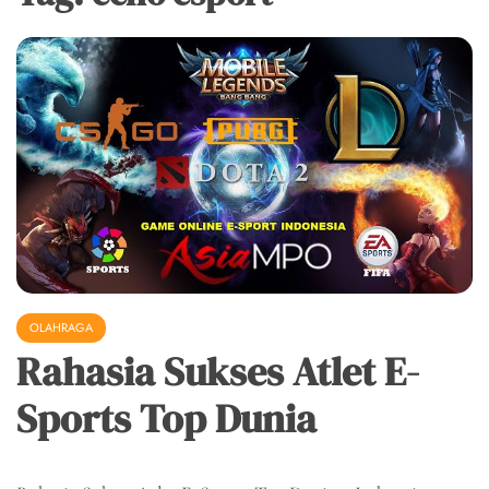
OLAHRAGA
Rahasia Sukses Atlet E-
Sports Top Dunia