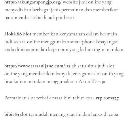
https://akungampangjp.org/
website judi online yang
menyediakan berbagai jenis permainan dan memberikan
para member sebuah jackpot besar.
Hoki188 Slot
memberikan kenyamanan dalam bermain
judi secara online menggunakan smartphone kesayangan
anda dimanapun dan kapanpun yang kalian ingin mainkan.
https://www.tarsanijane.com/
salah satu situs judi slot
online yang memberikan banyak jenis game slot onlin yang
bisa kalian mainkan menggunakan 1 Akun ID saja.
Permainan slot terbaik masa kini tahun 2024
rtp roma77
bibir69
slot termudah menang saat ini dan harus di coba