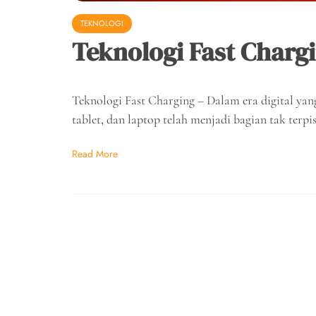
TEKNOLOGI
Teknologi Fast Charg
Teknologi Fast Charging – Dalam era digital yang
tablet, dan laptop telah menjadi bagian tak terp
Read More