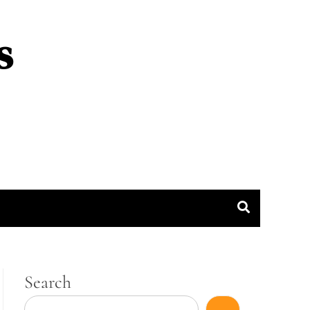
s
Search