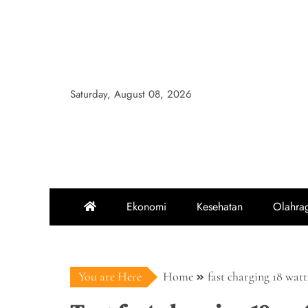
Skip
to
content
Saturday, August 08, 2026
Ekonomi
Kesehatan
Olahra
You are Here
Home
fast charging 18 wat