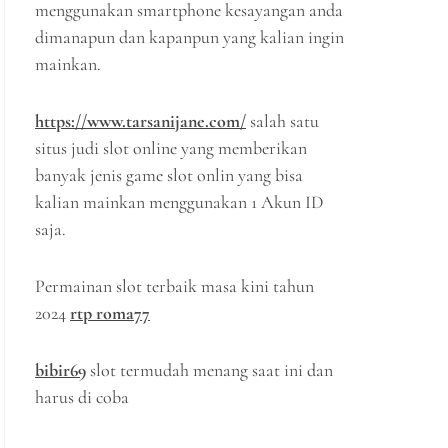
menggunakan smartphone kesayangan anda
dimanapun dan kapanpun yang kalian ingin
mainkan.
https://www.tarsanijane.com/
salah satu
situs judi slot online yang memberikan
banyak jenis game slot onlin yang bisa
kalian mainkan menggunakan 1 Akun ID
saja.
Permainan slot terbaik masa kini tahun
2024
rtp roma77
bibir69
slot termudah menang saat ini dan
harus di coba