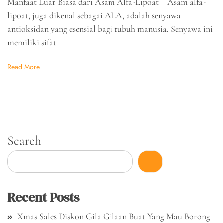
Manfaat Luar Biasa dari Asam Alfa-Lipoat – Asam alfa-
lipoat, juga dikenal sebagai ALA, adalah senyawa
antioksidan yang esensial bagi tubuh manusia. Senyawa ini
memiliki sifat
Read More
Search
Recent Posts
Xmas Sales Diskon Gila Gilaan Buat Yang Mau Borong