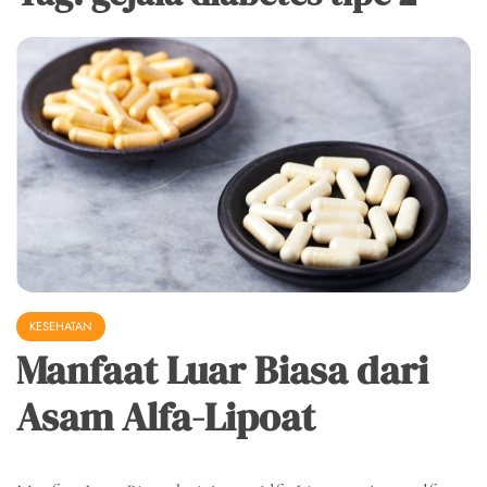
KESEHATAN
Manfaat Luar Biasa dari
Asam Alfa-Lipoat