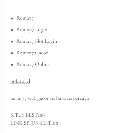
Roma77
Roma77 Login
Roma77 Slot Login
Roma77 Gacor
Roma77 Online
hokitogel
paris 77 web gacor terbaru terpercaya
SITUS BEST188
LINK SITUS BEST188