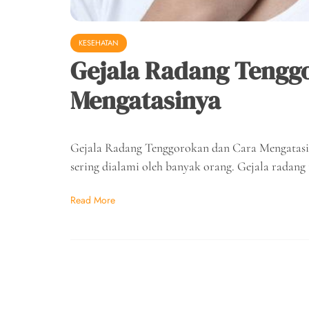
KESEHATAN
Gejala Radang Tengg
Mengatasinya
Gejala Radang Tenggorokan dan Cara Mengatasi
sering dialami oleh banyak orang. Gejala radan
Read More