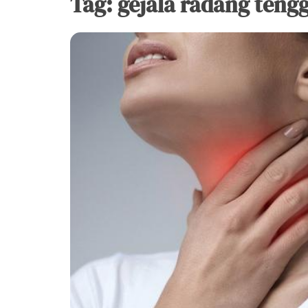
Tag:
gejala radang teng