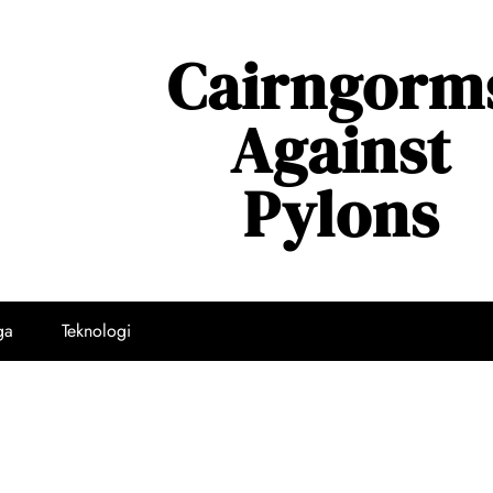
Cairngorm
Against
Pylons
ga
Teknologi