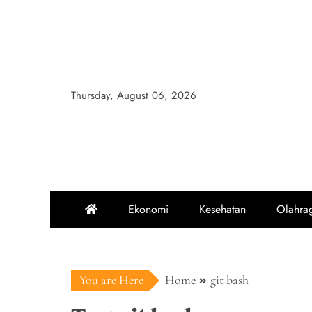
Skip
to
content
Thursday, August 06, 2026
Ekonomi
Kesehatan
Olahra
You are Here
Home
git bash