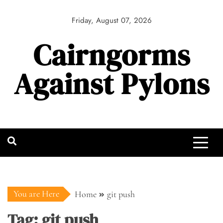
Skip
to
Friday, August 07, 2026
content
Cairngorms
Against Pylons
You are Here
Home
git push
Tag:
git push