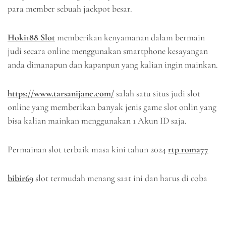
para member sebuah jackpot besar.
Hoki188 Slot
memberikan kenyamanan dalam bermain
judi secara online menggunakan smartphone kesayangan
anda dimanapun dan kapanpun yang kalian ingin mainkan.
https://www.tarsanijane.com/
salah satu situs judi slot
online yang memberikan banyak jenis game slot onlin yang
bisa kalian mainkan menggunakan 1 Akun ID saja.
Permainan slot terbaik masa kini tahun 2024
rtp roma77
bibir69
slot termudah menang saat ini dan harus di coba