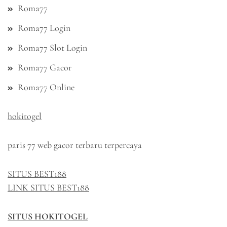
Roma77
Roma77 Login
Roma77 Slot Login
Roma77 Gacor
Roma77 Online
hokitogel
paris 77 web gacor terbaru terpercaya
SITUS BEST188
LINK SITUS BEST188
SITUS HOKITOGEL