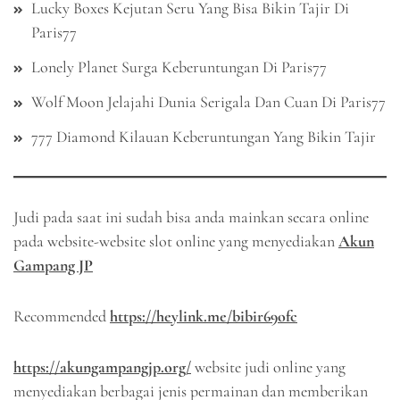
Lucky Boxes Kejutan Seru Yang Bisa Bikin Tajir Di
Paris77
Lonely Planet Surga Keberuntungan Di Paris77
Wolf Moon Jelajahi Dunia Serigala Dan Cuan Di Paris77
777 Diamond Kilauan Keberuntungan Yang Bikin Tajir
Judi pada saat ini sudah bisa anda mainkan secara online
pada website-website slot online yang menyediakan
Akun
Gampang JP
Recommended
https://heylink.me/bibir69ofc
https://akungampangjp.org/
website judi online yang
menyediakan berbagai jenis permainan dan memberikan