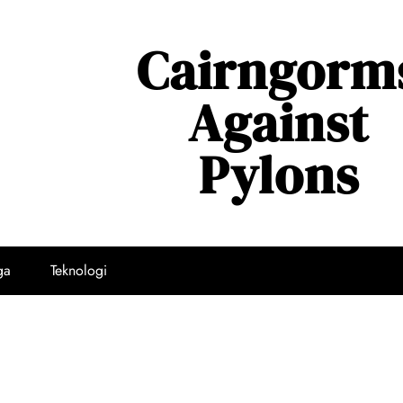
Cairngorm
Against
Pylons
ga
Teknologi