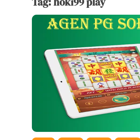
Tag:
hoki99 play