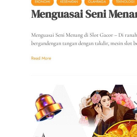
EKONOMI
KESEHATAN
OLAHRAGA
TEKNOLOGI
Menguasai Seni Menan
Menguasai Seni Menang di Slot Gacor – Di ranah
bergandengan tangan dengan takdir, mesin slot be
Read More