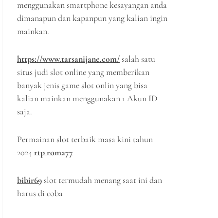
menggunakan smartphone kesayangan anda
dimanapun dan kapanpun yang kalian ingin
mainkan.
https://www.tarsanijane.com/
salah satu
situs judi slot online yang memberikan
banyak jenis game slot onlin yang bisa
kalian mainkan menggunakan 1 Akun ID
saja.
Permainan slot terbaik masa kini tahun
2024
rtp roma77
bibir69
slot termudah menang saat ini dan
harus di coba