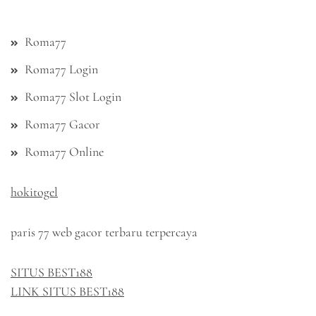
Roma77
Roma77 Login
Roma77 Slot Login
Roma77 Gacor
Roma77 Online
hokitogel
paris 77 web gacor terbaru terpercaya
SITUS BEST188
LINK SITUS BEST188