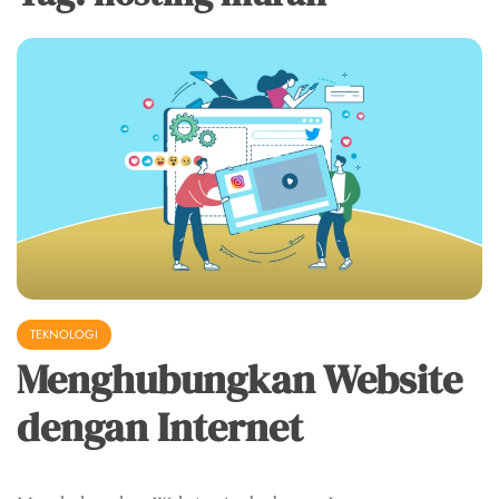
TEKNOLOGI
Menghubungkan Website
dengan Internet