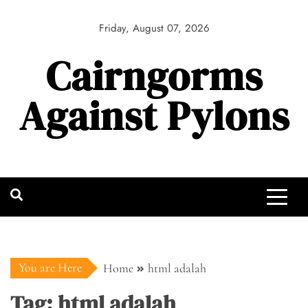
Skip
to
Friday, August 07, 2026
content
Cairngorms
Against Pylons
You are Here
Home
html adalah
Tag:
html adalah