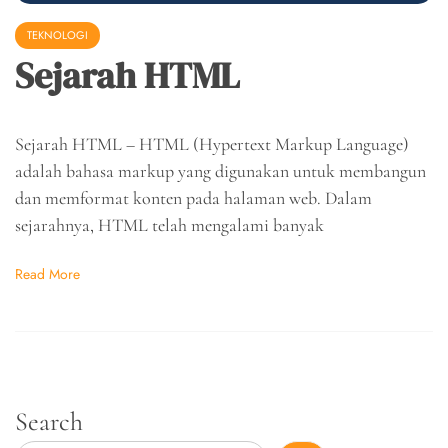
TEKNOLOGI
Sejarah HTML
Sejarah HTML – HTML (Hypertext Markup Language)
adalah bahasa markup yang digunakan untuk membangun
dan memformat konten pada halaman web. Dalam
sejarahnya, HTML telah mengalami banyak
Read More
Search