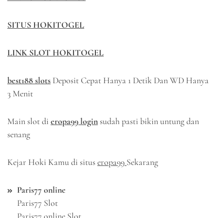
SITUS HOKITOGEL
LINK SLOT HOKITOGEL
best188 slots
Deposit Cepat Hanya 1 Detik Dan WD Hanya
3 Menit
Main slot di
eropa99 login
sudah pasti bikin untung dan
senang
Kejar Hoki Kamu di situs
eropa99
Sekarang
Paris77 online
Paris77 Slot
Paris77 online Slot