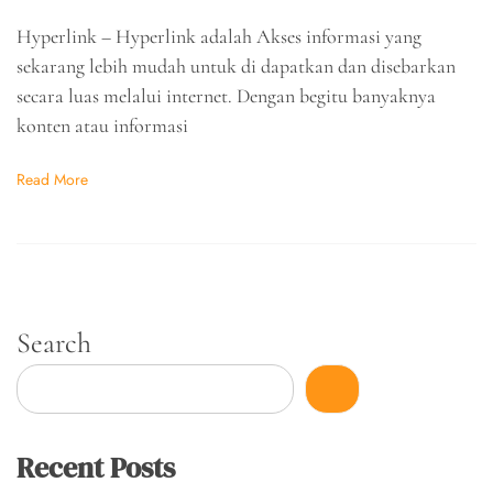
Hyperlink – Hyperlink adalah Akses informasi yang
sekarang lebih mudah untuk di dapatkan dan disebarkan
secara luas melalui internet. Dengan begitu banyaknya
konten atau informasi
Read More
Search
Recent Posts