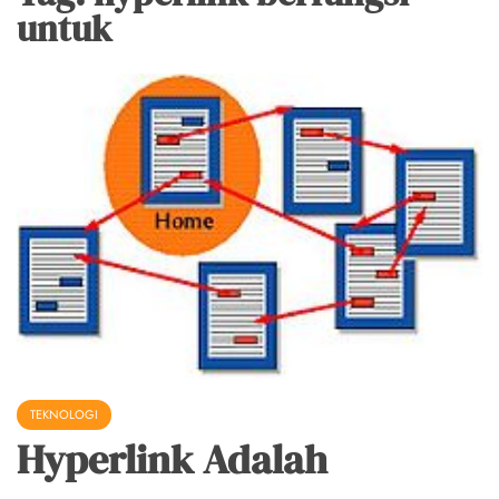
untuk
TEKNOLOGI
Hyperlink Adalah