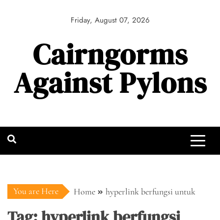
Skip
to
Friday, August 07, 2026
content
Cairngorms
Against Pylons
You are Here
Home
hyperlink berfungsi untuk
Tag:
hyperlink berfungsi