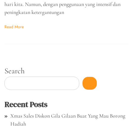
hari kita. Namun, dengan penggunaan yang intensif dan
peningkatan ketergantungan
Read More
Search
Recent Posts
Xmas Sales Diskon Gila Gilaan Buat Yang Mau Borong
Hadiah