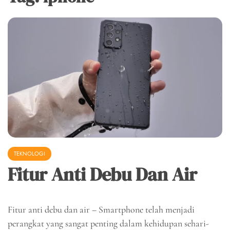
TEKNOLOGI
Fitur Anti Debu Dan Air
Fitur anti debu dan air – Smartphone telah menjadi
perangkat yang sangat penting dalam kehidupan sehari-