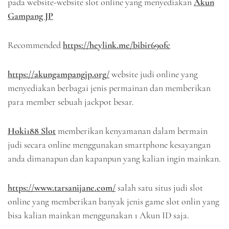
pada website-website slot online yang menyediakan
Akun
Gampang JP
Recommended
https://heylink.me/bibir69ofc
https://akungampangjp.org/
website judi online yang
menyediakan berbagai jenis permainan dan memberikan
para member sebuah jackpot besar.
Hoki188 Slot
memberikan kenyamanan dalam bermain
judi secara online menggunakan smartphone kesayangan
anda dimanapun dan kapanpun yang kalian ingin mainkan.
https://www.tarsanijane.com/
salah satu situs judi slot
online yang memberikan banyak jenis game slot onlin yang
bisa kalian mainkan menggunakan 1 Akun ID saja.