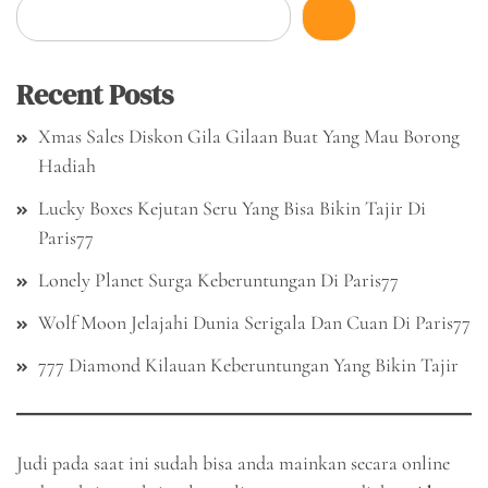
Recent Posts
Xmas Sales Diskon Gila Gilaan Buat Yang Mau Borong
Hadiah
Lucky Boxes Kejutan Seru Yang Bisa Bikin Tajir Di
Paris77
Lonely Planet Surga Keberuntungan Di Paris77
Wolf Moon Jelajahi Dunia Serigala Dan Cuan Di Paris77
777 Diamond Kilauan Keberuntungan Yang Bikin Tajir
Judi pada saat ini sudah bisa anda mainkan secara online