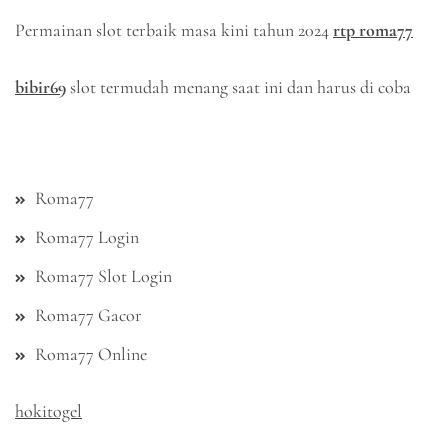
Permainan slot terbaik masa kini tahun 2024
rtp roma77
bibir69
slot termudah menang saat ini dan harus di coba
Roma77
Roma77 Login
Roma77 Slot Login
Roma77 Gacor
Roma77 Online
hokitogel