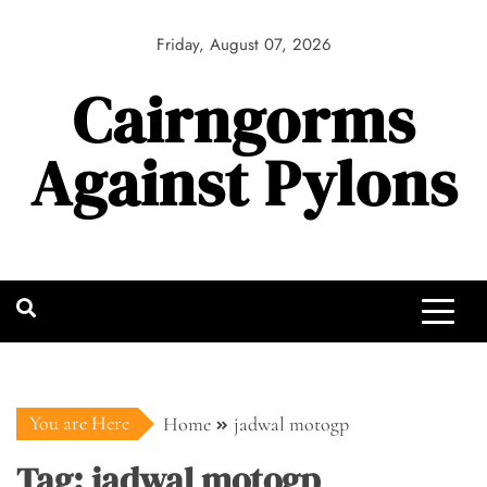
Skip
to
Friday, August 07, 2026
content
Cairngorms
Against Pylons
You are Here
Home
jadwal motogp
Tag:
jadwal motogp