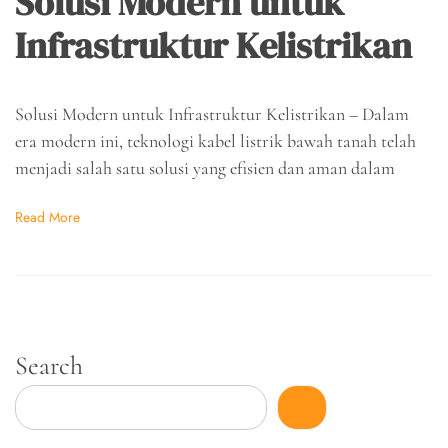
Solusi Modern untuk
Infrastruktur Kelistrikan
Solusi Modern untuk Infrastruktur Kelistrikan – Dalam
era modern ini, teknologi kabel listrik bawah tanah telah
menjadi salah satu solusi yang efisien dan aman dalam
Read More
Search