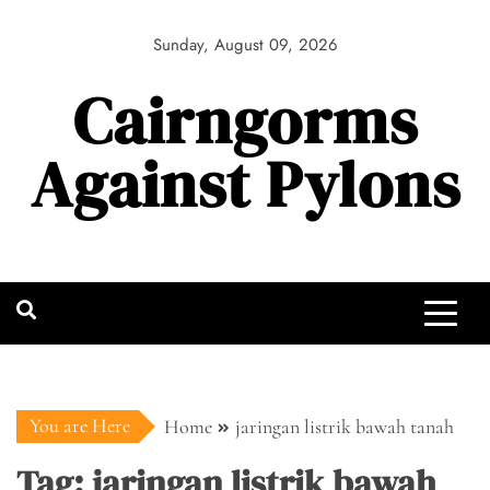
Skip
to
Sunday, August 09, 2026
content
Cairngorms
Against Pylons
You are Here
Home
jaringan listrik bawah tanah
Tag:
jaringan listrik bawah