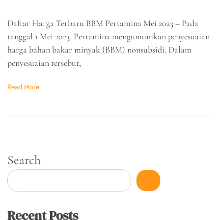
Daftar Harga Terbaru BBM Pertamina Mei 2023 – Pada
tanggal 1 Mei 2023, Pertamina mengumumkan penyesuaian
harga bahan bakar minyak (BBM) nonsubsidi. Dalam
penyesuaian tersebut,
Read More
Search
Recent Posts