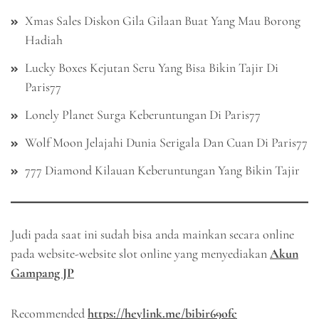
Xmas Sales Diskon Gila Gilaan Buat Yang Mau Borong
Hadiah
Lucky Boxes Kejutan Seru Yang Bisa Bikin Tajir Di
Paris77
Lonely Planet Surga Keberuntungan Di Paris77
Wolf Moon Jelajahi Dunia Serigala Dan Cuan Di Paris77
777 Diamond Kilauan Keberuntungan Yang Bikin Tajir
Judi pada saat ini sudah bisa anda mainkan secara online
pada website-website slot online yang menyediakan
Akun
Gampang JP
Recommended
https://heylink.me/bibir69ofc