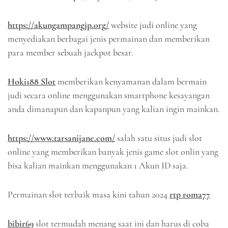
https://akungampangjp.org/
website judi online yang
menyediakan berbagai jenis permainan dan memberikan
para member sebuah jackpot besar.
Hoki188 Slot
memberikan kenyamanan dalam bermain
judi secara online menggunakan smartphone kesayangan
anda dimanapun dan kapanpun yang kalian ingin mainkan.
https://www.tarsanijane.com/
salah satu situs judi slot
online yang memberikan banyak jenis game slot onlin yang
bisa kalian mainkan menggunakan 1 Akun ID saja.
Permainan slot terbaik masa kini tahun 2024
rtp roma77
bibir69
slot termudah menang saat ini dan harus di coba