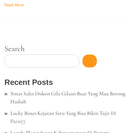
Read More
Search
Recent Posts
Xmas Sales Diskon Gila Gilaan Buat Yang Mau Borong
Hadiah
Lucky Boxes Kejutan Seru Yang Bisa Bikin Tajir Di
Paris77
Lonely Planet Surga Keberuntungan Di Paris77