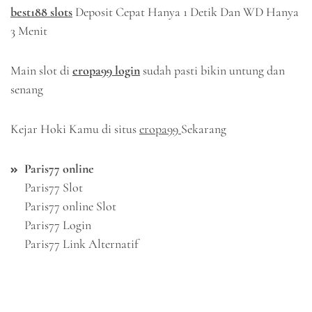
best188 slots
Deposit Cepat Hanya 1 Detik Dan WD Hanya
3 Menit
Main slot di
eropa99 login
sudah pasti bikin untung dan
senang
Kejar Hoki Kamu di situs
eropa99
Sekarang
Paris77 online
Paris77 Slot
Paris77 online Slot
Paris77 Login
Paris77 Link Alternatif