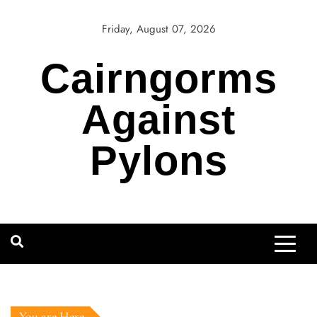
Skip
to
Friday, August 07, 2026
content
Cairngorms
Against
Pylons
You are Here