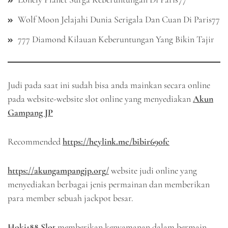
Wolf Moon Jelajahi Dunia Serigala Dan Cuan Di Paris77
777 Diamond Kilauan Keberuntungan Yang Bikin Tajir
Judi pada saat ini sudah bisa anda mainkan secara online
pada website-website slot online yang menyediakan
Akun
Gampang JP
Recommended
https://heylink.me/bibir69ofc
https://akungampangjp.org/
website judi online yang
menyediakan berbagai jenis permainan dan memberikan
para member sebuah jackpot besar.
Hoki188 Slot
memberikan kenyamanan dalam bermain