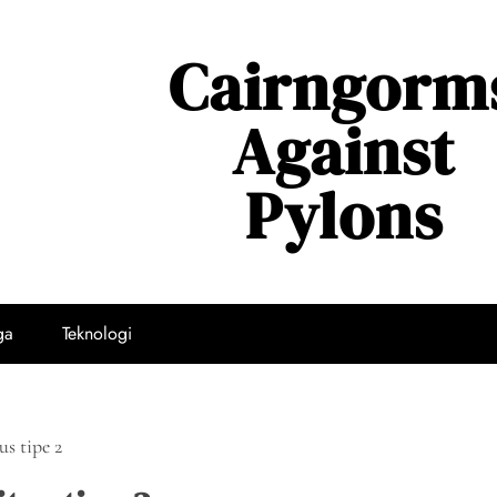
Cairngorm
Against
Pylons
ga
Teknologi
us tipe 2