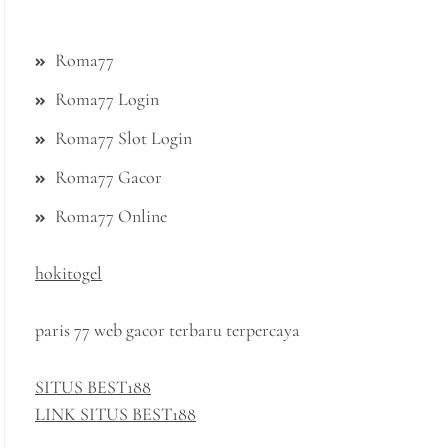
Roma77
Roma77 Login
Roma77 Slot Login
Roma77 Gacor
Roma77 Online
hokitogel
paris 77 web gacor terbaru terpercaya
SITUS BEST188
LINK SITUS BEST188