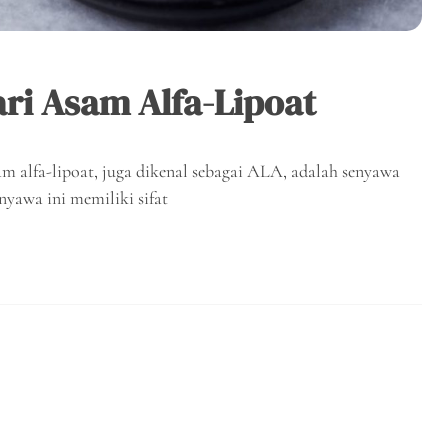
ari Asam Alfa-Lipoat
m alfa-lipoat, juga dikenal sebagai ALA, adalah senyawa
nyawa ini memiliki sifat