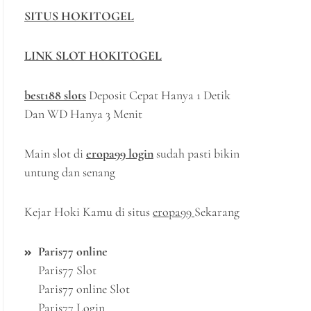
SITUS HOKITOGEL
LINK SLOT HOKITOGEL
best188 slots
Deposit Cepat Hanya 1 Detik
Dan WD Hanya 3 Menit
Main slot di
eropa99 login
sudah pasti bikin
untung dan senang
Kejar Hoki Kamu di situs
eropa99
Sekarang
Paris77 online
Paris77 Slot
Paris77 online Slot
Paris77 Login