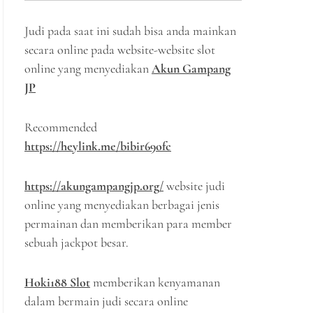
Judi pada saat ini sudah bisa anda mainkan
secara online pada website-website slot
online yang menyediakan
Akun Gampang
JP
Recommended
https://heylink.me/bibir69ofc
https://akungampangjp.org/
website judi
online yang menyediakan berbagai jenis
permainan dan memberikan para member
sebuah jackpot besar.
Hoki188 Slot
memberikan kenyamanan
dalam bermain judi secara online