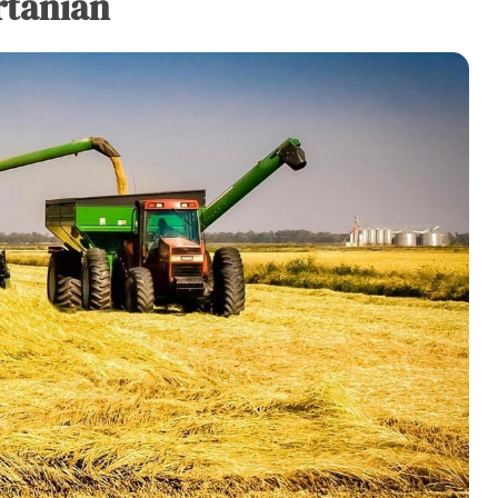
rtanian