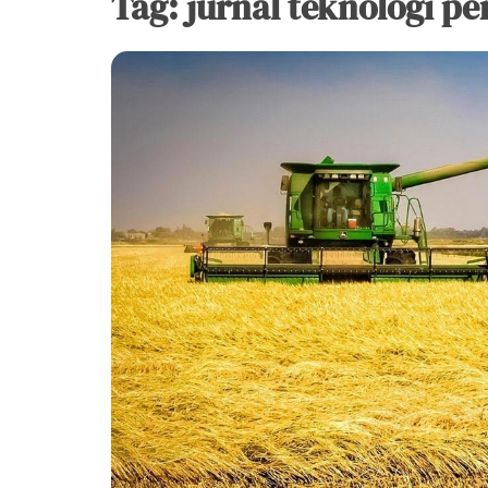
Tag:
jurnal teknologi pe