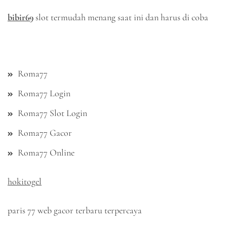
bibir69
slot termudah menang saat ini dan harus di coba
Roma77
Roma77 Login
Roma77 Slot Login
Roma77 Gacor
Roma77 Online
hokitogel
paris 77 web gacor terbaru terpercaya