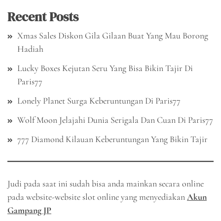
Recent Posts
Xmas Sales Diskon Gila Gilaan Buat Yang Mau Borong
Hadiah
Lucky Boxes Kejutan Seru Yang Bisa Bikin Tajir Di
Paris77
Lonely Planet Surga Keberuntungan Di Paris77
Wolf Moon Jelajahi Dunia Serigala Dan Cuan Di Paris77
777 Diamond Kilauan Keberuntungan Yang Bikin Tajir
Judi pada saat ini sudah bisa anda mainkan secara online
pada website-website slot online yang menyediakan
Akun
Gampang JP