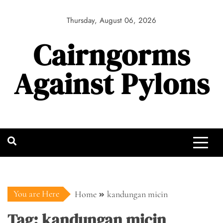
Skip
to
Thursday, August 06, 2026
content
Cairngorms
Against Pylons
You are Here
Home
kandungan micin
Tag:
kandungan micin