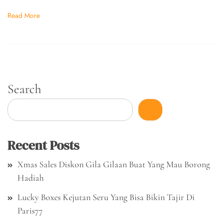
Read More
Search
Recent Posts
Xmas Sales Diskon Gila Gilaan Buat Yang Mau Borong
Hadiah
Lucky Boxes Kejutan Seru Yang Bisa Bikin Tajir Di
Paris77