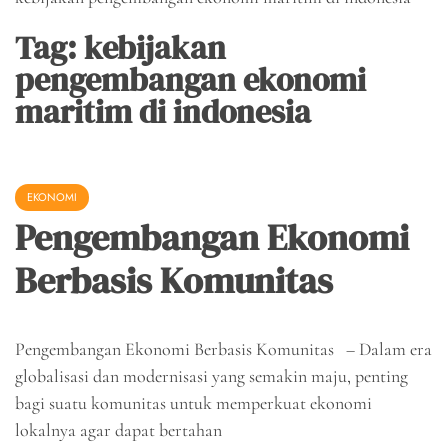
Tag:
kebijakan
pengembangan ekonomi
maritim di indonesia
EKONOMI
Pengembangan Ekonomi
Berbasis Komunitas
Pengembangan Ekonomi Berbasis Komunitas – Dalam era
globalisasi dan modernisasi yang semakin maju, penting
bagi suatu komunitas untuk memperkuat ekonomi
lokalnya agar dapat bertahan