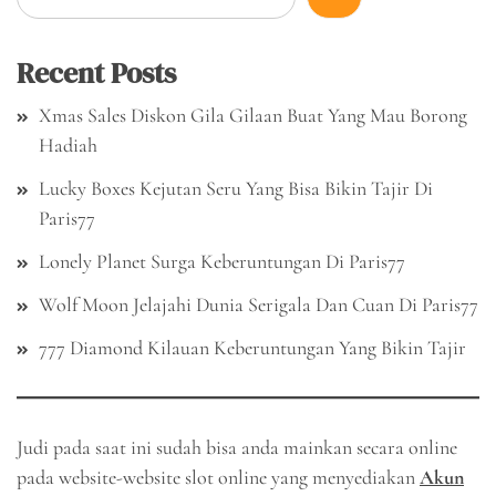
Recent Posts
Xmas Sales Diskon Gila Gilaan Buat Yang Mau Borong
Hadiah
Lucky Boxes Kejutan Seru Yang Bisa Bikin Tajir Di
Paris77
Lonely Planet Surga Keberuntungan Di Paris77
Wolf Moon Jelajahi Dunia Serigala Dan Cuan Di Paris77
777 Diamond Kilauan Keberuntungan Yang Bikin Tajir
Judi pada saat ini sudah bisa anda mainkan secara online
pada website-website slot online yang menyediakan
Akun