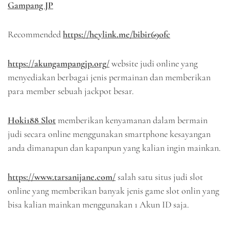
Gampang JP
Recommended
https://heylink.me/bibir69ofc
https://akungampangjp.org/
website judi online yang
menyediakan berbagai jenis permainan dan memberikan
para member sebuah jackpot besar.
Hoki188 Slot
memberikan kenyamanan dalam bermain
judi secara online menggunakan smartphone kesayangan
anda dimanapun dan kapanpun yang kalian ingin mainkan.
https://www.tarsanijane.com/
salah satu situs judi slot
online yang memberikan banyak jenis game slot onlin yang
bisa kalian mainkan menggunakan 1 Akun ID saja.