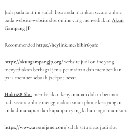
Judi pada saat ini sudah bisa anda mainkan secara online
pada website-website slot online yang menyediakan
Akun
Gampang JP
Recommended
https://heylink.me/bibir69ofc
https://akungampangjp.org/
website judi online yang
menyediakan berbagai jenis permainan dan memberikan
para member sebuah jackpot besar.
Hoki188 Slot
memberikan kenyamanan dalam bermain
judi secara online menggunakan smartphone kesayangan
anda dimanapun dan kapanpun yang kalian ingin mainkan.
https://www.tarsanijane.com/
salah satu situs judi slot