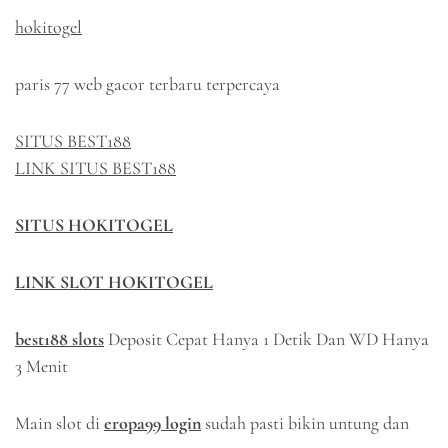
hokitogel
paris 77 web gacor terbaru terpercaya
SITUS BEST188
LINK SITUS BEST188
SITUS HOKITOGEL
LINK SLOT HOKITOGEL
best188 slots
Deposit Cepat Hanya 1 Detik Dan WD Hanya
3 Menit
Main slot di
eropa99 login
sudah pasti bikin untung dan