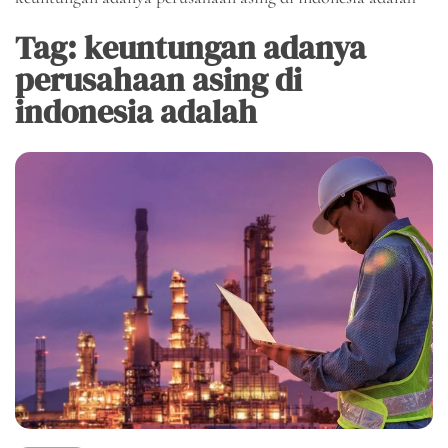
Tag:
keuntungan adanya
perusahaan asing di
indonesia adalah