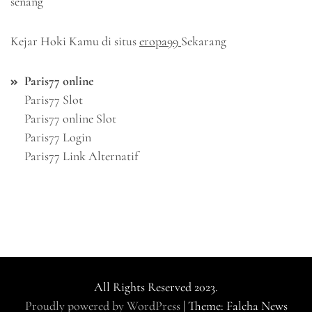
senang
Kejar Hoki Kamu di situs
eropa99
Sekarang
Paris77 online
Paris77 Slot
Paris77 online Slot
Paris77 Login
Paris77 Link Alternatif
All Rights Reserved 2023.
Proudly powered by WordPress
|
Theme: Falcha News