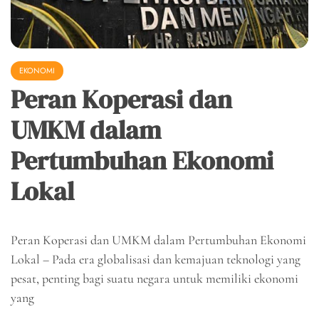
EKONOMI
Peran Koperasi dan
UMKM dalam
Pertumbuhan Ekonomi
Lokal
Peran Koperasi dan UMKM dalam Pertumbuhan Ekonomi
Lokal – Pada era globalisasi dan kemajuan teknologi yang
pesat, penting bagi suatu negara untuk memiliki ekonomi
yang