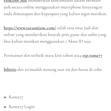
Hoki188 Slot
memberikan kenyamanan dalam bermain
judi secara online menggunakan smartphone kesayangan
anda dimanapun dan kapanpun yang kalian ingin mainkan.
https://www.tarsanijane.com/
salah satu situs judi slot
online yang memberikan banyak jenis game slot onlin yang
bisa kalian mainkan menggunakan 1 Akun ID saja.
Permainan slot terbaik masa kini tahun 2024
rtp roma77
bibir69
slot termudah menang saat ini dan harus di coba
Roma77
Roma77 Login