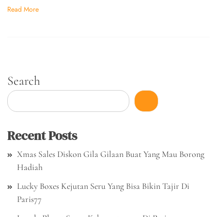
Read More
Search
Recent Posts
Xmas Sales Diskon Gila Gilaan Buat Yang Mau Borong
Hadiah
Lucky Boxes Kejutan Seru Yang Bisa Bikin Tajir Di
Paris77