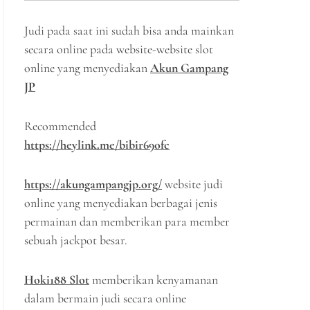
Judi pada saat ini sudah bisa anda mainkan
secara online pada website-website slot
online yang menyediakan
Akun Gampang
JP
Recommended
https://heylink.me/bibir69ofc
https://akungampangjp.org/
website judi
online yang menyediakan berbagai jenis
permainan dan memberikan para member
sebuah jackpot besar.
Hoki188 Slot
memberikan kenyamanan
dalam bermain judi secara online