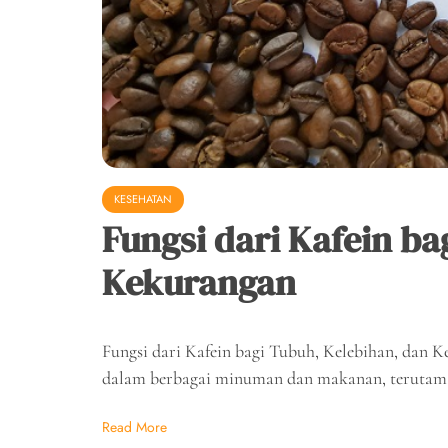
KESEHATAN
Fungsi dari Kafein ba
Kekurangan
Fungsi dari Kafein bagi Tubuh, Kelebihan, dan 
dalam berbagai minuman dan makanan, terutama 
Read More