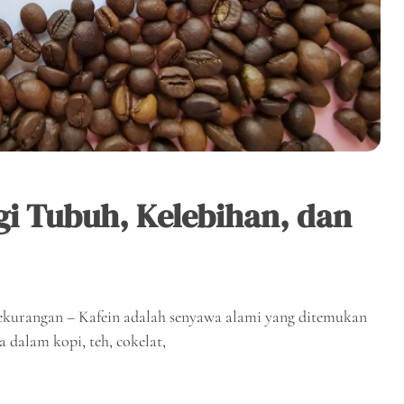
gi Tubuh, Kelebihan, dan
Kekurangan – Kafein adalah senyawa alami yang ditemukan
dalam kopi, teh, cokelat,