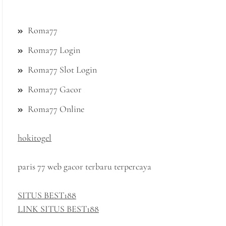
Roma77
Roma77 Login
Roma77 Slot Login
Roma77 Gacor
Roma77 Online
hokitogel
paris 77 web gacor terbaru terpercaya
SITUS BEST188
LINK SITUS BEST188