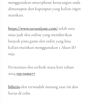
menggunakan smartphone kesayangan anda
dimanapun dan kapanpun yang kalian ingin
mainkan.
https://www.tarsanijane.com/
salah satu
situs judi slot online yang memberikan
banyak jenis game slot onlin yang bisa
kalian mainkan menggunakan 1 Akun ID
saja.
Permainan slot terbaik masa kini tahun
2024
rtp roma77
bibir69
slot termudah menang saat ini dan
harus di coba