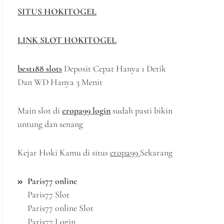
SITUS HOKITOGEL
LINK SLOT HOKITOGEL
best188 slots
Deposit Cepat Hanya 1 Detik
Dan WD Hanya 3 Menit
Main slot di
eropa99 login
sudah pasti bikin
untung dan senang
Kejar Hoki Kamu di situs
eropa99
Sekarang
Paris77 online
Paris77 Slot
Paris77 online Slot
Paris77 Login