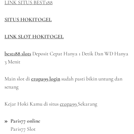
LINK SITUS BEST188
SITUS HOKITOGEL
LINK SLOT HOKITOGEL
best188 slots
Deposit Cepat Hanya 1 Detik Dan WD Hanya
3 Menit
Main slot di
eropa99 login
sudah pasti bikin untung dan
senang
Kejar Hoki Kamu di situs
eropa99
Sekarang
Paris77 online
Paris77 Slot