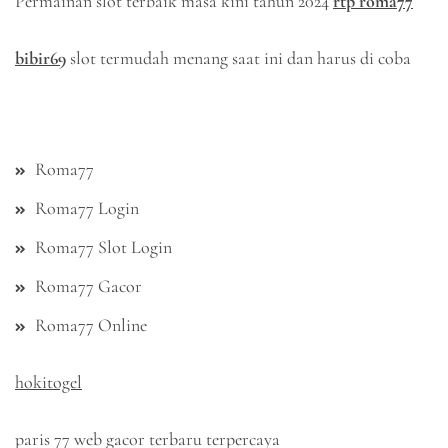
Permainan slot terbaik masa kini tahun 2024
rtp roma77
bibir69
slot termudah menang saat ini dan harus di coba
Roma77
Roma77 Login
Roma77 Slot Login
Roma77 Gacor
Roma77 Online
hokitogel
paris 77 web gacor terbaru terpercaya