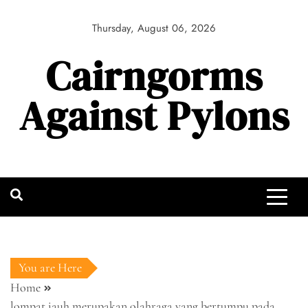
Skip
to
Thursday, August 06, 2026
content
Cairngorms
Against Pylons
You are Here
Home
lompat jauh merupakan olahraga yang bertumpu pada