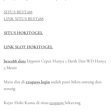
SITUS BEST188
LINK SITUS BEST188
SITUS HOKITOGEL
LINK SLOT HOKITOGEL
best188 slots
Deposit Cepat Hanya 1 Detik Dan WD Hanya
3 Menit
Main slot di
eropa99 login
sudah pasti bikin untung dan
senang
Kejar Hoki Kamu di situs
eropa99
Sekarang