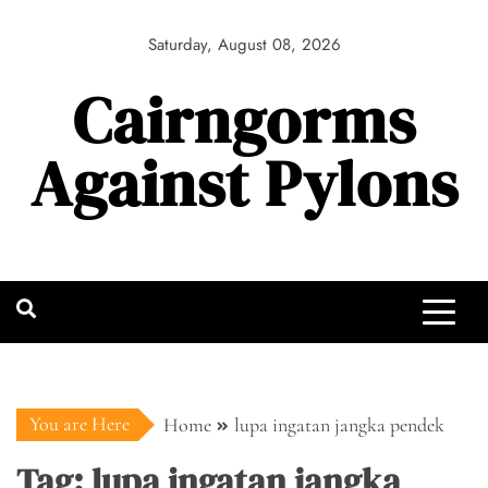
Skip
to
Saturday, August 08, 2026
content
Cairngorms
Against Pylons
You are Here
Home
lupa ingatan jangka pendek
Tag:
lupa ingatan jangka