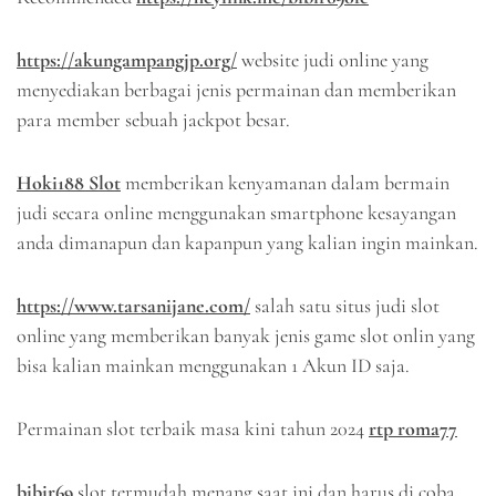
https://akungampangjp.org/
website judi online yang
menyediakan berbagai jenis permainan dan memberikan
para member sebuah jackpot besar.
Hoki188 Slot
memberikan kenyamanan dalam bermain
judi secara online menggunakan smartphone kesayangan
anda dimanapun dan kapanpun yang kalian ingin mainkan.
https://www.tarsanijane.com/
salah satu situs judi slot
online yang memberikan banyak jenis game slot onlin yang
bisa kalian mainkan menggunakan 1 Akun ID saja.
Permainan slot terbaik masa kini tahun 2024
rtp roma77
bibir69
slot termudah menang saat ini dan harus di coba