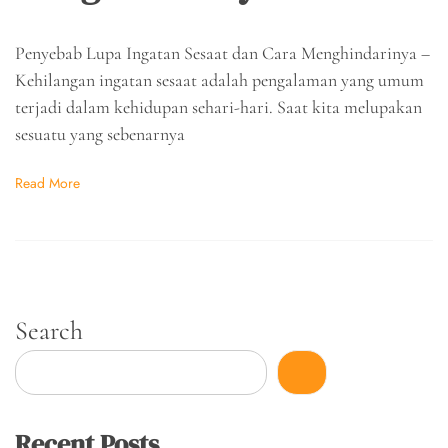
Penyebab Lupa Ingatan Sesaat dan Cara Menghindarinya –
Kehilangan ingatan sesaat adalah pengalaman yang umum
terjadi dalam kehidupan sehari-hari. Saat kita melupakan
sesuatu yang sebenarnya
Read More
Search
Recent Posts