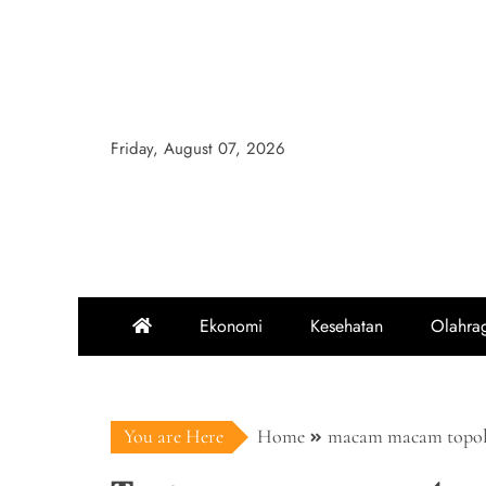
Skip
to
content
Friday, August 07, 2026
Ekonomi
Kesehatan
Olahra
You are Here
Home
macam macam topolo