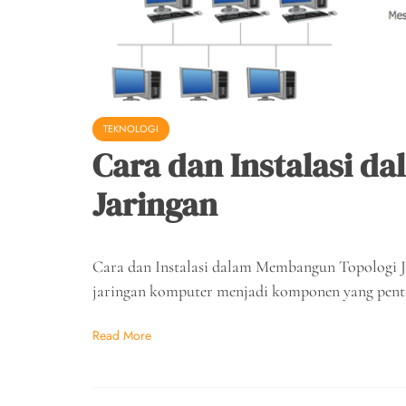
TEKNOLOGI
Cara dan Instalasi 
Jaringan
Cara dan Instalasi dalam Membangun Topologi Ja
jaringan komputer menjadi komponen yang pen
Read More