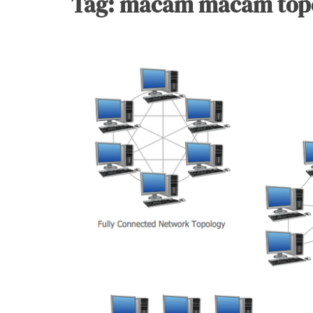
Tag:
macam macam topol