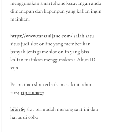
menggunakan smartphone kesayangan anda
dimanapun dan kapanpun yang kalian ingin
mainkan.
https://www.tarsanijane.com/
salah satu
situs judi slot online yang memberikan
banyak jenis game slot onlin yang bisa
kalian mainkan menggunakan 1 Akun ID
saja.
Permainan slot terbaik masa kini tahun
2024
rtp roma77
bibir69
slot termudah menang saat ini dan
harus di coba