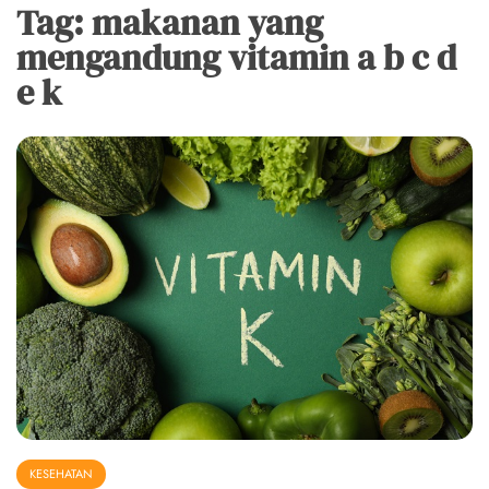
Tag:
makanan yang
mengandung vitamin a b c d
e k
KESEHATAN