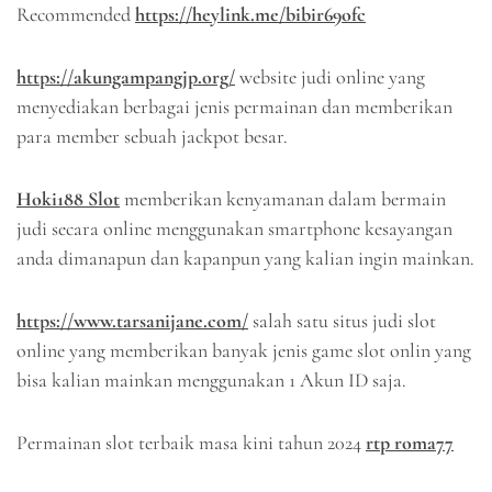
Recommended
https://heylink.me/bibir69ofc
https://akungampangjp.org/
website judi online yang
menyediakan berbagai jenis permainan dan memberikan
para member sebuah jackpot besar.
Hoki188 Slot
memberikan kenyamanan dalam bermain
judi secara online menggunakan smartphone kesayangan
anda dimanapun dan kapanpun yang kalian ingin mainkan.
https://www.tarsanijane.com/
salah satu situs judi slot
online yang memberikan banyak jenis game slot onlin yang
bisa kalian mainkan menggunakan 1 Akun ID saja.
Permainan slot terbaik masa kini tahun 2024
rtp roma77