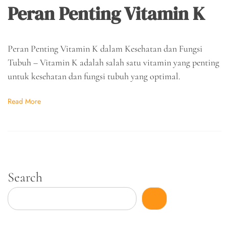
Peran Penting Vitamin K
Peran Penting Vitamin K dalam Kesehatan dan Fungsi
Tubuh – Vitamin K adalah salah satu vitamin yang penting
untuk kesehatan dan fungsi tubuh yang optimal.
Read More
Search