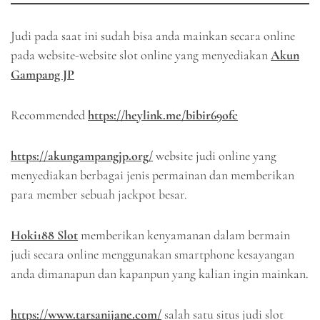
Judi pada saat ini sudah bisa anda mainkan secara online
pada website-website slot online yang menyediakan
Akun
Gampang JP
Recommended
https://heylink.me/bibir69ofc
https://akungampangjp.org/
website judi online yang
menyediakan berbagai jenis permainan dan memberikan
para member sebuah jackpot besar.
Hoki188 Slot
memberikan kenyamanan dalam bermain
judi secara online menggunakan smartphone kesayangan
anda dimanapun dan kapanpun yang kalian ingin mainkan.
https://www.tarsanijane.com/
salah satu situs judi slot