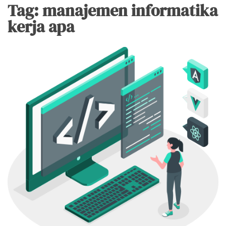
Tag:
manajemen informatika
kerja apa