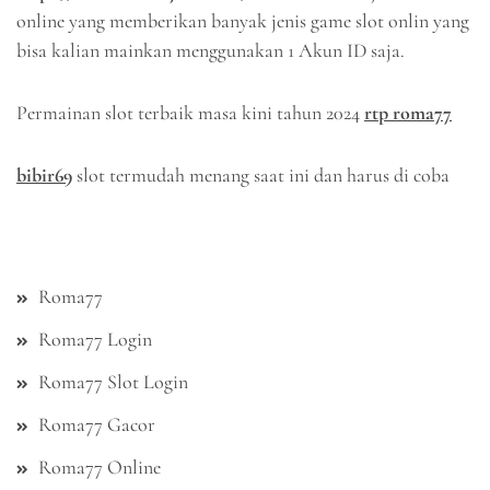
online yang memberikan banyak jenis game slot onlin yang
bisa kalian mainkan menggunakan 1 Akun ID saja.
Permainan slot terbaik masa kini tahun 2024
rtp roma77
bibir69
slot termudah menang saat ini dan harus di coba
Roma77
Roma77 Login
Roma77 Slot Login
Roma77 Gacor
Roma77 Online