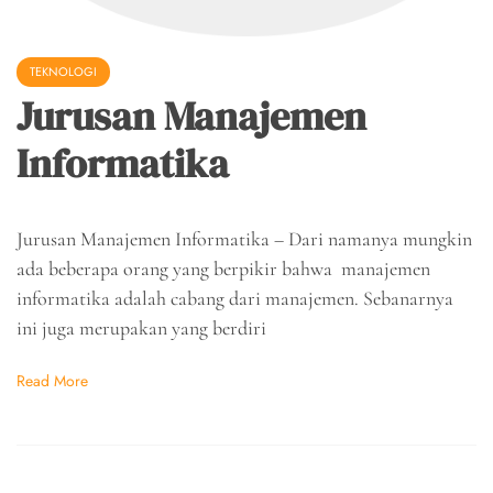
TEKNOLOGI
Jurusan Manajemen
Informatika
Jurusan Manajemen Informatika – Dari namanya mungkin
ada beberapa orang yang berpikir bahwa manajemen
informatika adalah cabang dari manajemen. Sebanarnya
ini juga merupakan yang berdiri
Read More