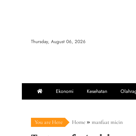
Skip
to
content
Thursday, August 06, 2026
Ekonomi
Kesehatan
Olahra
You are Here
Home
manfaat micin