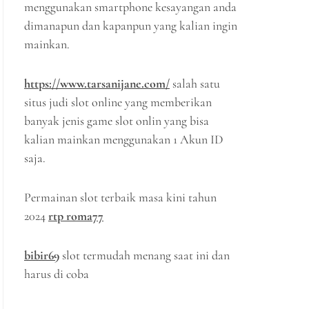
menggunakan smartphone kesayangan anda
dimanapun dan kapanpun yang kalian ingin
mainkan.
https://www.tarsanijane.com/
salah satu
situs judi slot online yang memberikan
banyak jenis game slot onlin yang bisa
kalian mainkan menggunakan 1 Akun ID
saja.
Permainan slot terbaik masa kini tahun
2024
rtp roma77
bibir69
slot termudah menang saat ini dan
harus di coba