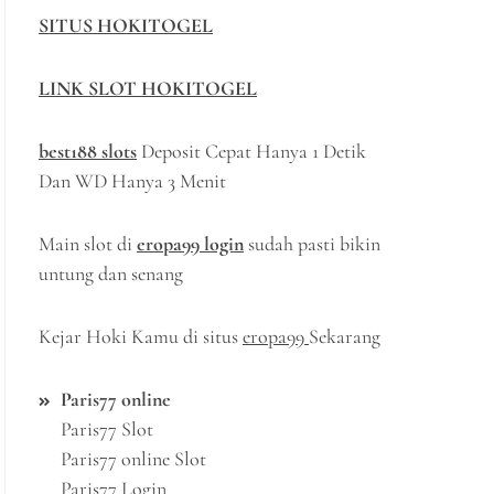
SITUS HOKITOGEL
LINK SLOT HOKITOGEL
best188 slots
Deposit Cepat Hanya 1 Detik
Dan WD Hanya 3 Menit
Main slot di
eropa99 login
sudah pasti bikin
untung dan senang
Kejar Hoki Kamu di situs
eropa99
Sekarang
Paris77 online
Paris77 Slot
Paris77 online Slot
Paris77 Login