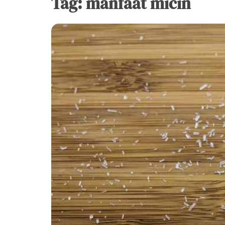
Tag:
manfaat micin